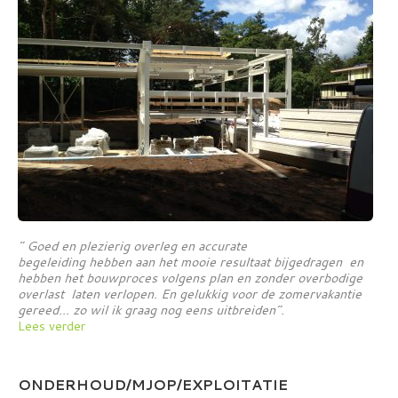
” Goed en plezierig overleg en accurate
begeleiding hebben aan het mooie resultaat bijgedragen en
hebben het bouwproces volgens plan en zonder overbodige
overlast laten verlopen. En gelukkig voor de zomervakantie
gereed… zo wil ik graag nog eens uitbreiden”.
Lees verder
ONDERHOUD/MJOP/EXPLOITATIE