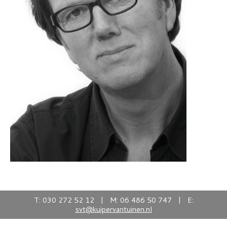
T: 030 272 52 12 | M: 06 486 50 747 | E:
svt@kuipervantuinen.nl