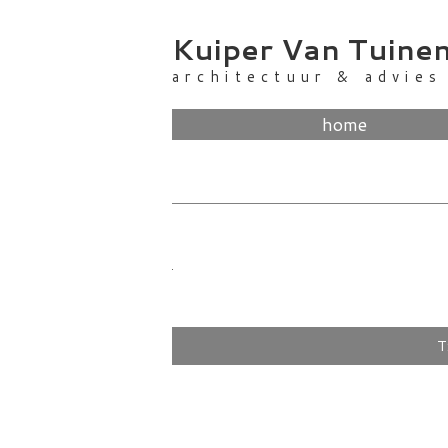
Skip
to
Kuiper Van Tuine
content
architectuur & advies
home
T