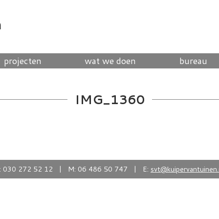
n
projecten
wat we doen
bureau
IMG_1360
: 030 272 52 12 | M: 06 486 50 747 | E:
svt@kuipervantuinen.