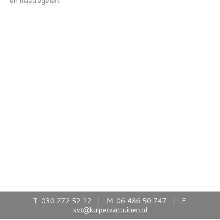
en maatregelen.
T: 030 272 52 12 | M: 06 486 50 747 | E:
svt@kuipervantuinen.nl