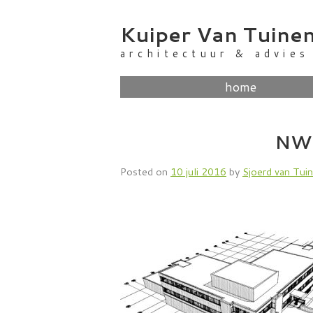
Skip
to
Kuiper Van Tuine
content
architectuur & advies
home
NW 
Posted on
10 juli 2016
by
Sjoerd van Tui