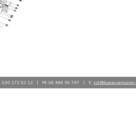
: 030 272 52 12 | M: 06 486 50 747 | E:
svt@kuipervantuinen.