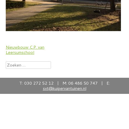
Bericht
Nieuwbouw C.P. van
Leersumschool
navigatie
Zoeken
naar:
T: 030 272 52 12 | M: 06 486 50 747 | E:
svt@kuipervantuinen.nl