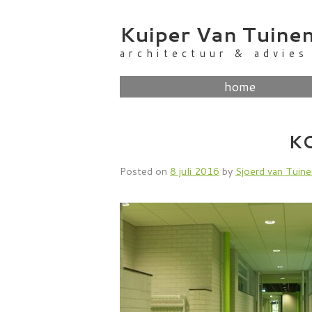
Skip
to
Kuiper Van Tuine
content
architectuur & advies
home
K
Posted on
8 juli 2016
by
Sjoerd van Tuin