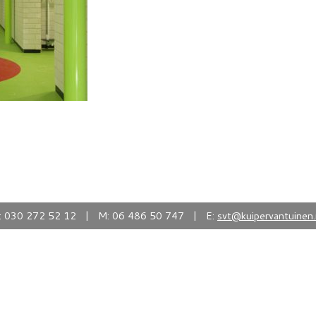
: 030 272 52 12 | M: 06 486 50 747 | E:
svt@kuipervantuinen.