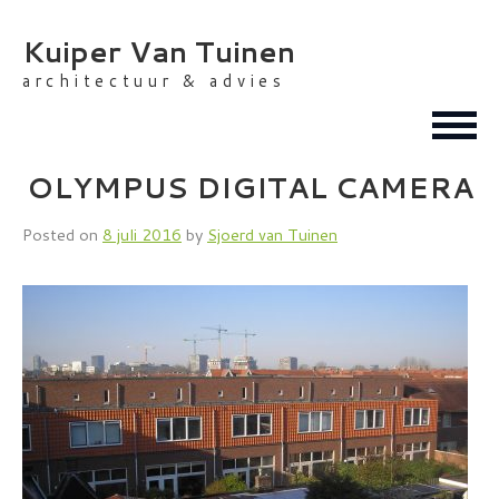
Skip
to
Kuiper Van Tuinen
content
architectuur & advies
OLYMPUS DIGITAL CAMERA
Posted on
8 juli 2016
by
Sjoerd van Tuinen