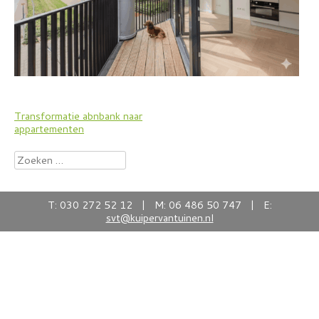
Bericht
Transformatie abnbank naar
appartementen
navigatie
Zoeken
naar:
T: 030 272 52 12 | M: 06 486 50 747 | E:
svt@kuipervantuinen.nl