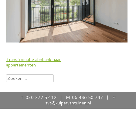
Bericht
Transformatie abnbank naar
appartementen
navigatie
Zoeken
naar:
T: 030 272 52 12 | M: 06 486 50 747 | E:
svt@kuipervantuinen.nl