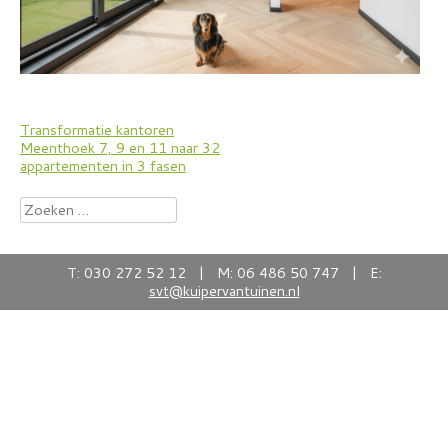
Bericht
Transformatie kantoren
Meenthoek 7, 9 en 11 naar 32
navigatie
appartementen in 3 fasen
Zoeken
naar:
T: 030 272 52 12 | M: 06 486 50 747 | E:
svt@kuipervantuinen.nl