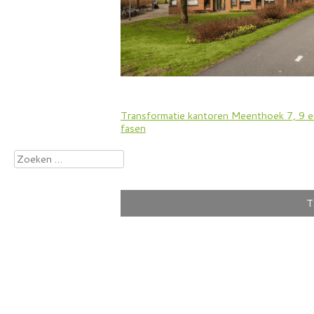
Bericht
Transformatie kantoren Meenthoek 7, 9 e
fasen
navigatie
Zoeken
naar:
T