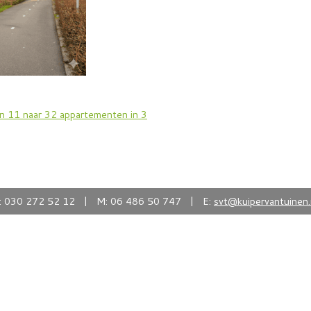
n 11 naar 32 appartementen in 3
: 030 272 52 12 | M: 06 486 50 747 | E:
svt@kuipervantuinen.