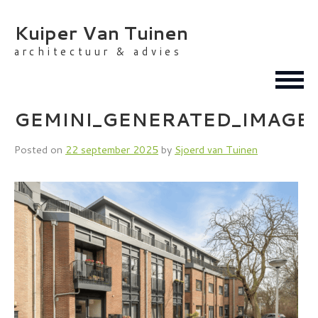
Skip
to
Kuiper Van Tuinen
content
architectuur & advies
GEMINI_GENERATED_IMAGE_
Posted on
22 september 2025
by
Sjoerd van Tuinen