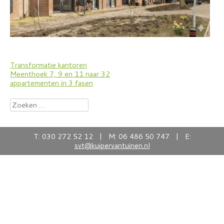
Bericht
Transformatie kantoren
Meenthoek 7, 9 en 11 naar 32
navigatie
appartementen in 3 fasen
Zoeken
naar:
T: 030 272 52 12 | M: 06 486 50 747 | E:
svt@kuipervantuinen.nl