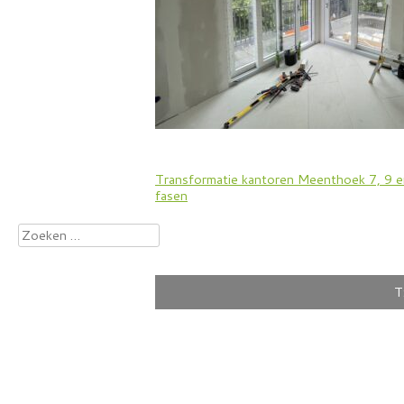
Bericht
Transformatie kantoren Meenthoek 7, 9 e
fasen
navigatie
Zoeken
naar:
T