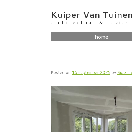
Skip
to
Kuiper Van Tuine
content
architectuur & advies
home
Posted on
16 september 2025
by
Sjoerd 