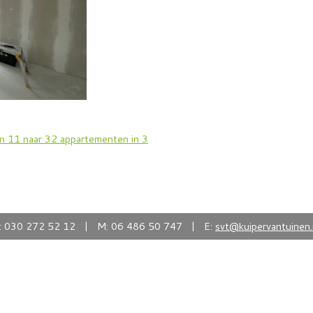
n 11 naar 32 appartementen in 3
: 030 272 52 12 | M: 06 486 50 747 | E:
svt@kuipervantuinen.