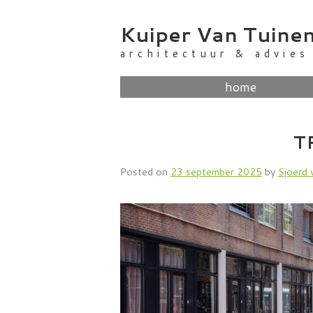
Skip
to
Kuiper Van Tuine
content
architectuur & advies
home
T
Posted on
23 september 2025
by
Sjoerd 