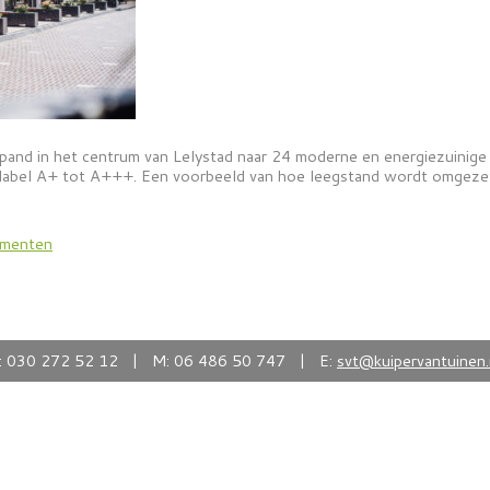
and in het centrum van Lelystad naar 24 moderne en energiezuinige
gielabel A+ tot A+++. Een voorbeeld van hoe leegstand wordt omgez
ementen
: 030 272 52 12 | M: 06 486 50 747 | E:
svt@kuipervantuinen.