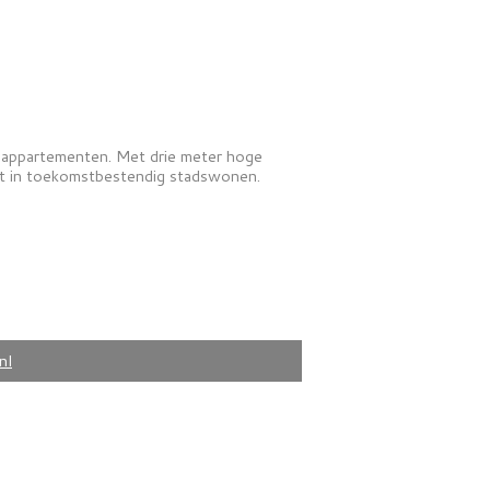
 appartementen. Met drie meter hoge
et in toekomstbestendig stadswonen.
nl