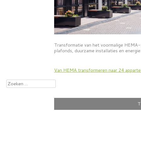
Transformatie van het voormalige HEMA-p
plafonds, duurzame installaties en ener
Bericht
Van HEMA transformeren naar 24 appart
navigatie
Zoeken
naar:
T