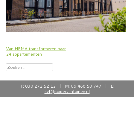
Bericht
Van HEMA transformeren naar
24 appartementen
navigatie
Zoeken
naar:
T: 030 272 52 12 | M: 06 486 50 747 | E:
svt@kuipervantuinen.nl