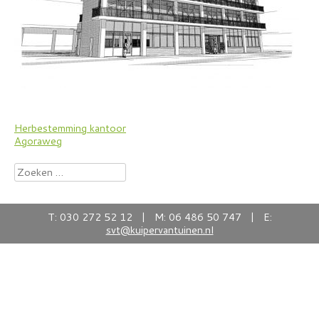
Bericht
Herbestemming kantoor
Agoraweg
navigatie
Zoeken
naar:
T: 030 272 52 12 | M: 06 486 50 747 | E:
svt@kuipervantuinen.nl