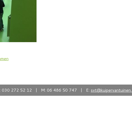
zamen
: 030 272 52 12 | M: 06 486 50 747 | E:
svt@kuipervantuinen.