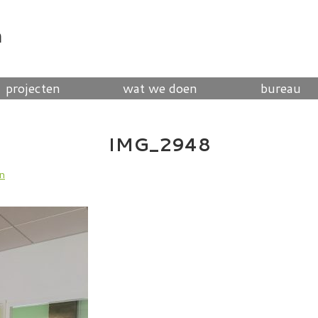
n
projecten
wat we doen
bureau
IMG_2948
en