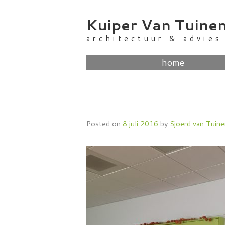
Skip
to
Kuiper Van Tuine
content
architectuur & advies
home
Posted on
8 juli 2016
by
Sjoerd van Tuin